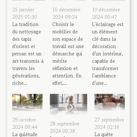
25 janvier
16 décembre
10 décembre
2025 01:30
2024 09:24
2024 00:47
La tradition
Choisir le
L'éclairage est
du nettoyage
mobilier de
un élément
des tapis
son espace de
clé dans la
d'orient et
travail est une
décoration
persan est un
démarche qui
d'un intérieur,
art transmis à
mérite
capable de
travers les
réflexion et
transformer
générations,
attention. En
l'ambiance
riche...
effet,...
d'une...
29 octobre
27 septembre
28 septembre
2024 00:44
2024 02:16
2024 00:38
La quiétude
La quête