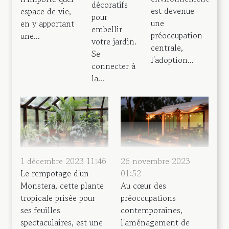
décoratifs
est devenue
espace de vie,
pour
une
en y apportant
embellir
préoccupation
une...
votre jardin.
centrale,
Se
l'adoption...
connecter à
la...
1 décembre 2023 11:46
26 novembre 2023
Le rempotage d'un
01:52
Monstera, cette plante
Au cœur des
tropicale prisée pour
préoccupations
ses feuilles
contemporaines,
spectaculaires, est une
l'aménagement de