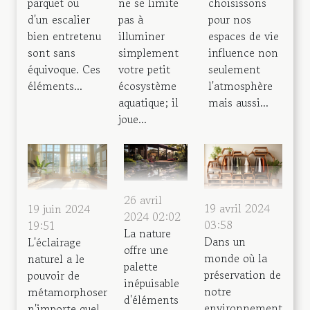
parquet ou
ne se limite
choisissons
d'un escalier
pas à
pour nos
bien entretenu
illuminer
espaces de vie
sont sans
simplement
influence non
équivoque. Ces
votre petit
seulement
éléments...
écosystème
l'atmosphère
aquatique; il
mais aussi...
joue...
26 avril
19 avril 2024
19 juin 2024
2024 02:02
03:58
19:51
La nature
Dans un
L'éclairage
offre une
monde où la
naturel a le
palette
préservation de
pouvoir de
inépuisable
notre
métamorphoser
d'éléments
environnement
n'importe quel