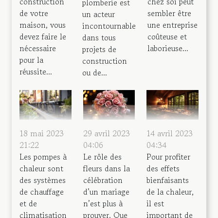
construction
chez soi peut
plomberie est
de votre
sembler être
un acteur
maison, vous
une entreprise
incontournable
devez faire le
coûteuse et
dans tous
nécessaire
laborieuse...
projets de
pour la
construction
réussite...
ou de...
18 mai 2023
29 avril 2023
14 avril 2023
21:22
04:06
04:34
Les pompes à
Le rôle des
Pour profiter
chaleur sont
fleurs dans la
des effets
des systèmes
célébration
bienfaisants
de chauffage
d’un mariage
de la chaleur,
et de
n’est plus à
il est
climatisation
prouver. Que
important de