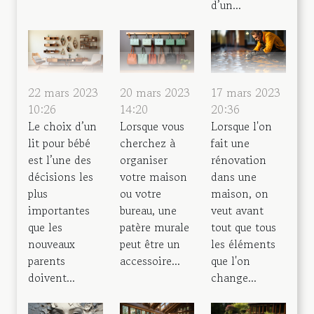
d’un...
22 mars 2023
20 mars 2023
17 mars 2023
10:26
14:20
20:36
Le choix d’un
Lorsque vous
Lorsque l'on
lit pour bébé
cherchez à
fait une
est l’une des
organiser
rénovation
décisions les
votre maison
dans une
plus
ou votre
maison, on
importantes
bureau, une
veut avant
que les
patère murale
tout que tous
nouveaux
peut être un
les éléments
parents
accessoire...
que l'on
doivent...
change...