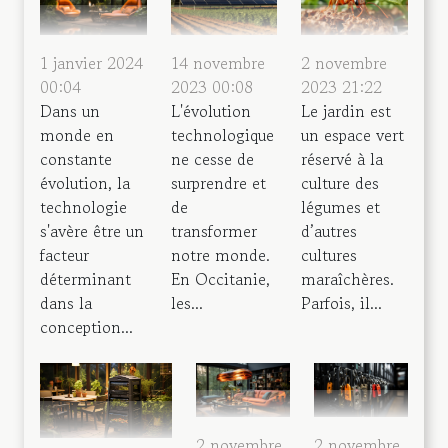
1 janvier 2024
14 novembre
2 novembre
00:04
2023 00:08
2023 21:22
Dans un
L'évolution
Le jardin est
monde en
technologique
un espace vert
constante
ne cesse de
réservé à la
évolution, la
surprendre et
culture des
technologie
de
légumes et
s'avère être un
transformer
d’autres
facteur
notre monde.
cultures
déterminant
En Occitanie,
maraîchères.
dans la
les...
Parfois, il...
conception...
2 novembre
2 novembre