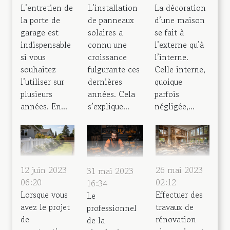
L’entretien de
L’installation
La décoration
la porte de
de panneaux
d’une maison
garage est
solaires a
se fait à
indispensable
connu une
l’externe qu’à
si vous
croissance
l’interne.
souhaitez
fulgurante ces
Celle interne,
l’utiliser sur
dernières
quoique
plusieurs
années. Cela
parfois
années. En...
s’explique...
négligée,...
12 juin 2023
26 mai 2023
31 mai 2023
06:20
02:12
16:34
Lorsque vous
Effectuer des
Le
avez le projet
travaux de
professionnel
de
rénovation
de la