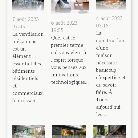
4 août 2023
7 août 2023
6 août 2023
03:18
07:45
19:55
La
La ventilation
Quel est le
construction
mécanique
premier terme
d’une
est un
qui vous vient à
maison
élément
l'esprit lorsque
nécessite
essentiel des
vous pensez aux
beaucoup
bâtiments
innovations
d’expertise et
résidentiels
technologiques...
du savoir-
et
faire. À
commerciaux,
Tours
fournissant...
aujourd’hui,
les...