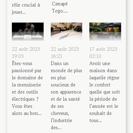
Canapé
rôle crucial à
Togo....
jouer...
22 août 2023
22 août 2023
17 août 2023
19:03
16:21
02:10
Êtes-vous
Dans un
Avoir une
passionné par
monde de plus
maison dans
le domaine de
en plus
laquelle règne
la menuiserie
soucieux de
le confort
et des outils
son apparence
quelle que soit
électriques ?
et de la santé
la période de
Vous êtes
de ses
l’année est le
alors au bon...
cheveux,
souhait de
l'industrie
tous...
des...