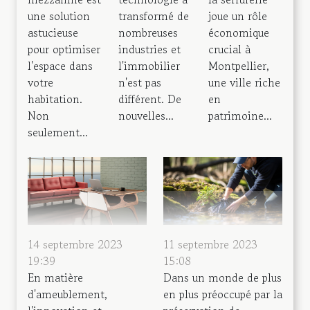
transformé de
joue un rôle
une solution
nombreuses
économique
astucieuse
industries et
crucial à
pour optimiser
l'immobilier
Montpellier,
l'espace dans
n'est pas
une ville riche
votre
différent. De
en
habitation.
nouvelles...
patrimoine...
Non
seulement...
14 septembre 2023
11 septembre 2023
19:39
15:08
En matière
Dans un monde de plus
d'ameublement,
en plus préoccupé par la