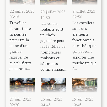
22 juillet 2023
9 juillet 2023
20 juillet 2023
03:18
02:50
12:50
Travailler
Les escaliers
Les volets
durant toute
sont des
roulants sont
la journée
éléments
un choix
peut être la
fonctionnels
populaire pour
cause d’une
et esthétiques
les fenêtres de
grande
qui peuvent
nombreuses
fatigue. Ce
apporter une
maisons et
que plusieurs
touche unique
bâtiments
personnes...
à...
commerciaux...
27 juin 2023
16 juin 2023
15 juin 2023
02:30
04:46
10:46