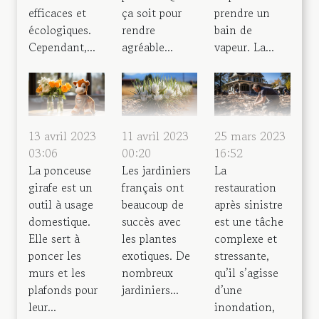
efficaces et
ça soit pour
prendre un
écologiques.
rendre
bain de
Cependant,...
agréable...
vapeur. La...
13 avril 2023
11 avril 2023
25 mars 2023
03:06
00:20
16:52
La ponceuse
Les jardiniers
La
girafe est un
français ont
restauration
outil à usage
beaucoup de
après sinistre
domestique.
succès avec
est une tâche
Elle sert à
les plantes
complexe et
poncer les
exotiques. De
stressante,
murs et les
nombreux
qu’il s’agisse
plafonds pour
jardiniers...
d’une
leur...
inondation,