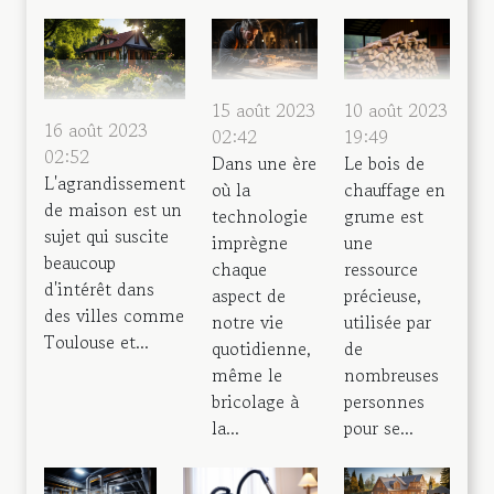
10 août 2023
15 août 2023
16 août 2023
19:49
02:42
02:52
Le bois de
Dans une ère
L'agrandissement
chauffage en
où la
de maison est un
grume est
technologie
sujet qui suscite
une
imprègne
beaucoup
ressource
chaque
d'intérêt dans
précieuse,
aspect de
des villes comme
utilisée par
notre vie
Toulouse et...
de
quotidienne,
nombreuses
même le
personnes
bricolage à
pour se...
la...