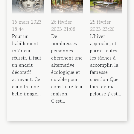
16 mars 2023
26 février
25 février
18:44
2023 21:08
2023 23:28
Pour un
De
L’hiver
habillement
nombreuses
approche, et
intérieur
personnes
parmi toutes
réussir, il faut
cherchent une
les tâches à
un enduit
alternative
accomplir, la
décoratif
écologique et
fameuse
attrayant. Ce
durable pour
question Que
qui offre une
construire leur
faire de ma
belle image...
maison.
pelouse ? est...
C'est...