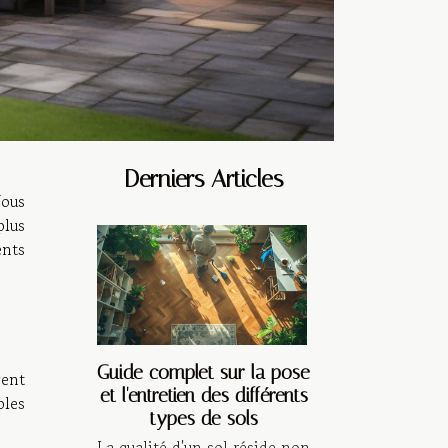
Derniers Articles
Vous
plus
ents
Guide complet sur la pose
gent
et l'entretien des différents
bles
types de sols
La qualité d'un sol réside non