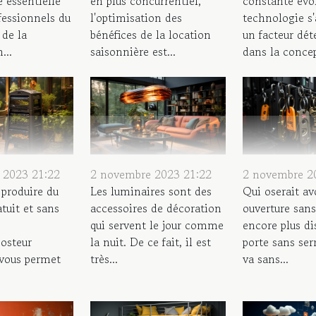
constante évol
 essentielle
en plus concurrentiel,
technologie s'
fessionnels du
l'optimisation des
un facteur dé
 de la
bénéfices de la location
dans la concep
...
saisonnière est...
 2023 21:22
2 novembre 2023 21:22
2 novembre 2
 produire du
Les luminaires sont des
Qui oserait av
tuit et sans
accessoires de décoration
ouverture sans
qui servent le jour comme
encore plus di
osteur
la nuit. De ce fait, il est
porte sans ser
 vous permet
très...
va sans...