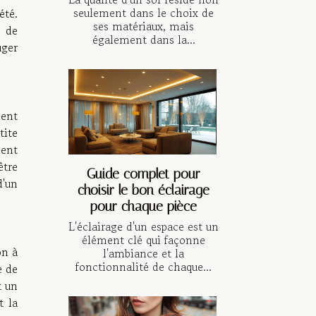
seulement dans le choix de
été.
ses matériaux, mais
e de
également dans la...
uger
ment
tite
ment
être
Guide complet pour
d'un
choisir le bon éclairage
pour chaque pièce
L'éclairage d'un espace est un
élément clé qui façonne
on à
l'ambiance et la
fonctionnalité de chaque...
e de
t un
t la