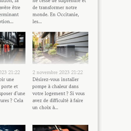
ution, la
ne cesse de surprendre et
avère être
de transformer notre
terminant
monde. En Occitanie,
tion...
les...
023 21:22
2 novembre 2023 21:22
oir une
Désirez-vous installer
 porte et
pompe à chaleur dans
sposer d’une
votre logement ? Si vous
rures ? Cela
avez de difficulté à faire
un choix à...