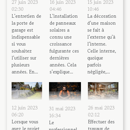
27 juin 2023
16 juin 2023
15 juin 2023
02:30
04:46
10:46
L’entretien de
L’installation
La décoration
la porte de
de panneaux
d’une maison
garage est
solaires a
se fait à
indispensable
connu une
l’externe qu’à
si vous
croissance
l’interne.
souhaitez
fulgurante ces
Celle interne,
l’utiliser sur
dernières
quoique
plusieurs
années. Cela
parfois
années. En...
s’explique...
négligée,...
12 juin 2023
26 mai 2023
31 mai 2023
06:20
02:12
16:34
Lorsque vous
Effectuer des
Le
avez le projet
travaux de
professionnel