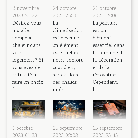
2 novembre
24 octobre
21 octobre
2023 21:22
2023 23:16
2023 15:06
Désirez-vous
La
La peinture
installer
climatisation
est un
pompe à
est devenue
élément
chaleur dans
un élément
essentiel dans
votre
essentiel de
le domaine de
logement ? Si
notre confort
la décoration
vous avez de
quotidien,
et de la
difficulté à
surtout lors
rénovation.
faire un choix
des chauds
Cependant,
à...
mois...
le...
25 septembre
15 septembre
1 octobre
2023 02:08
2023 23:43
2023 01:33