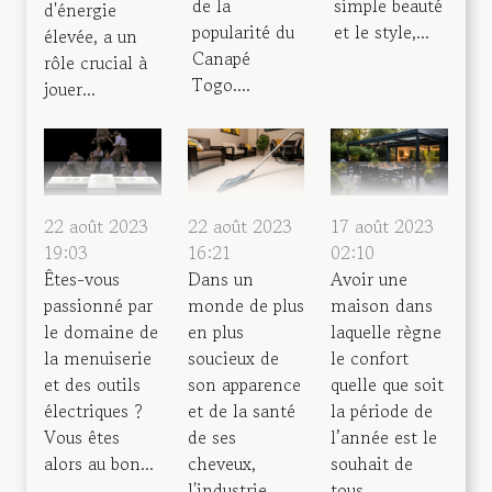
de la
simple beauté
d'énergie
popularité du
et le style,...
élevée, a un
Canapé
rôle crucial à
Togo....
jouer...
22 août 2023
22 août 2023
17 août 2023
19:03
16:21
02:10
Êtes-vous
Dans un
Avoir une
passionné par
monde de plus
maison dans
le domaine de
en plus
laquelle règne
la menuiserie
soucieux de
le confort
et des outils
son apparence
quelle que soit
électriques ?
et de la santé
la période de
Vous êtes
de ses
l’année est le
alors au bon...
cheveux,
souhait de
l'industrie
tous...