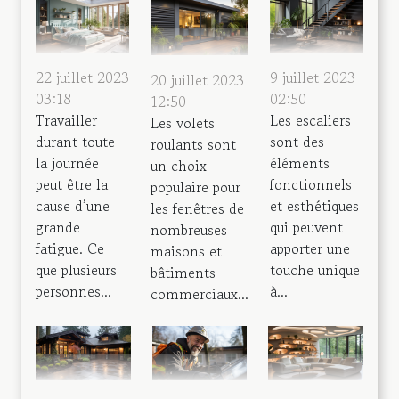
22 juillet 2023
9 juillet 2023
20 juillet 2023
03:18
02:50
12:50
Travailler
Les escaliers
Les volets
durant toute
sont des
roulants sont
la journée
éléments
un choix
peut être la
fonctionnels
populaire pour
cause d’une
et esthétiques
les fenêtres de
grande
qui peuvent
nombreuses
fatigue. Ce
apporter une
maisons et
que plusieurs
touche unique
bâtiments
personnes...
à...
commerciaux...