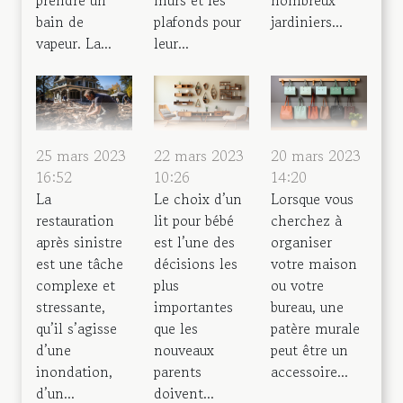
bain de
plafonds pour
jardiniers...
vapeur. La...
leur...
25 mars 2023
22 mars 2023
20 mars 2023
16:52
10:26
14:20
La
Le choix d’un
Lorsque vous
restauration
lit pour bébé
cherchez à
après sinistre
est l’une des
organiser
est une tâche
décisions les
votre maison
complexe et
plus
ou votre
stressante,
importantes
bureau, une
qu’il s’agisse
que les
patère murale
d’une
nouveaux
peut être un
inondation,
parents
accessoire...
d’un...
doivent...