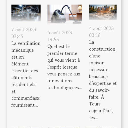
4 août 2023
7 août 2023
6 août 2023
03:18
07:45
19:55
La
La ventilation
Quel est le
construction
mécanique
premier terme
d’une
est un
qui vous vient à
maison
élément
l'esprit lorsque
nécessite
essentiel des
vous pensez aux
beaucoup
bâtiments
innovations
d’expertise et
résidentiels
technologiques...
du savoir-
et
faire. À
commerciaux,
Tours
fournissant...
aujourd’hui,
les...