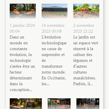
1 janvier 2024
14 novembre
2 novembre
00:04
2023 00:08
2023 21:22
Dans un
L'évolution
Le jardin est
monde en
technologique
un espace vert
constante
ne cesse de
réservé à la
évolution, la
surprendre et
culture des
technologie
de
légumes et
s'avère être un
transformer
d’autres
facteur
notre monde.
cultures
déterminant
En Occitanie,
maraîchères.
dans la
les...
Parfois, il...
conception...