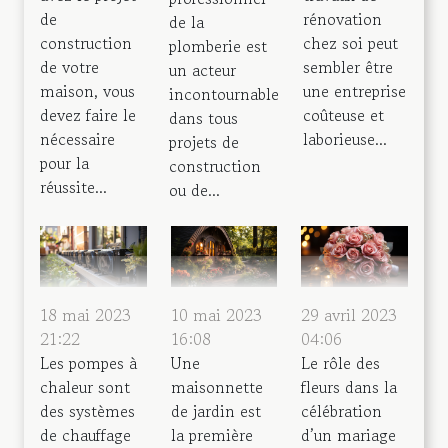
de
rénovation
de la
construction
chez soi peut
plomberie est
de votre
sembler être
un acteur
maison, vous
une entreprise
incontournable
devez faire le
coûteuse et
dans tous
nécessaire
laborieuse...
projets de
pour la
construction
réussite...
ou de...
18 mai 2023
10 mai 2023
29 avril 2023
21:22
16:08
04:06
Les pompes à
Une
Le rôle des
chaleur sont
maisonnette
fleurs dans la
des systèmes
de jardin est
célébration
de chauffage
la première
d’un mariage