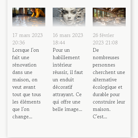
17 mars 2023
16 mars 2023
26 février
20:36
18:44
2023 21:08
Lorsque l'on
Pour un
De
fait une
habillement
nombreuses
rénovation
intérieur
personnes
dans une
réussir, il faut
cherchent une
maison, on
un enduit
alternative
veut avant
décoratif
écologique et
tout que tous
attrayant. Ce
durable pour
les éléments
qui offre une
construire leur
que l'on
belle image...
maison.
change...
C'est...