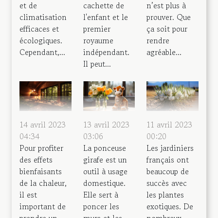
et de
cachette de
n’est plus à
climatisation
l'enfant et le
prouver. Que
efficaces et
premier
ça soit pour
écologiques.
royaume
rendre
Cependant,...
indépendant.
agréable...
Il peut...
14 avril 2023
13 avril 2023
11 avril 2023
04:34
03:06
00:20
Pour profiter
La ponceuse
Les jardiniers
des effets
girafe est un
français ont
bienfaisants
outil à usage
beaucoup de
de la chaleur,
domestique.
succès avec
il est
Elle sert à
les plantes
important de
poncer les
exotiques. De
prendre un
murs et les
nombreux