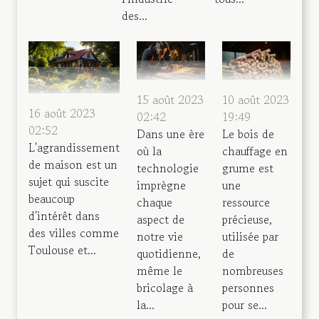
des...
10 août 2023
15 août 2023
16 août 2023
19:49
02:42
02:52
Le bois de
Dans une ère
L'agrandissement
chauffage en
où la
de maison est un
grume est
technologie
sujet qui suscite
une
imprègne
beaucoup
ressource
chaque
d'intérêt dans
précieuse,
aspect de
des villes comme
utilisée par
notre vie
Toulouse et...
de
quotidienne,
nombreuses
même le
personnes
bricolage à
pour se...
la...